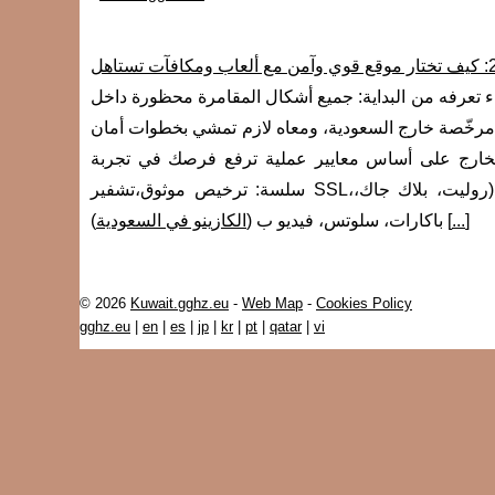
سعودية وتدور تجربة كازينو أونلاين ممتعة في 2026، أهم شيء تعرفه من البداية: جميع أشكال المقامرة محظورة داخل
 مرخّصة خارج السعودية، ومعاه لازم تمشي بخطوات أمان
الخارج على أساس معايير عملية ترفع فرصك في تجربة
سلسة: ترخيص موثوق،تشفير SSL،مصادقة وحماية حساب،خدمة عملاء بالعربي،تجربة جوال ممتازة،تنوع ألعاب (روليت، بلاك جاك،
]
...
) [
باكارات، سلوتس، فيديو ب (
الكازينو في السعودية
© 2026
Kuwait.gghz.eu
-
Web Map
-
Cookies Policy
gghz.eu
|
en
|
es
|
jp
|
kr
|
pt
|
qatar
|
vi