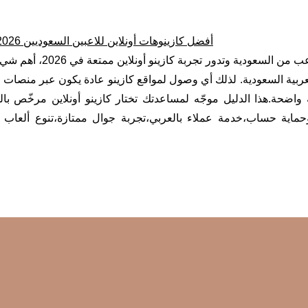
أفضل كازينوهات أونلاين للاعبين السعوديين 2026: كيف تختار موقع قوي وآمن مع ألعاب ومكافآت تستاهل
إذا كنت لاعب من ال
عربية السعودية. لذلك أي وصول لمواقع كازينو عادة يكون عبر منصات
اضحة.هذا الدليل موجّه لمساعدتك تختار كازينو أونلاين مرخّص ب